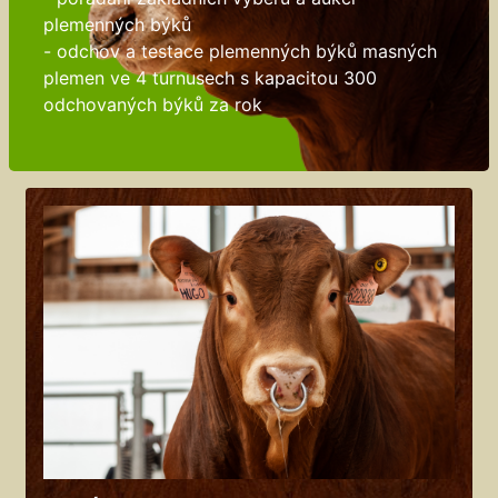
plemenných býků
- odchov a testace plemenných býků masných
plemen ve 4 turnusech s kapacitou 300
odchovaných býků za rok