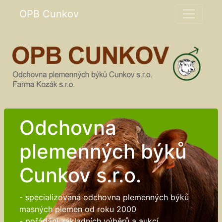
OPB Cunkov
Odchovna
plemenných býků
Cunkov s.r.o.
- specializovaná odchovna plemenných býků
masných plemen od roku 2000
- pořádání základních výběrů a aukcí