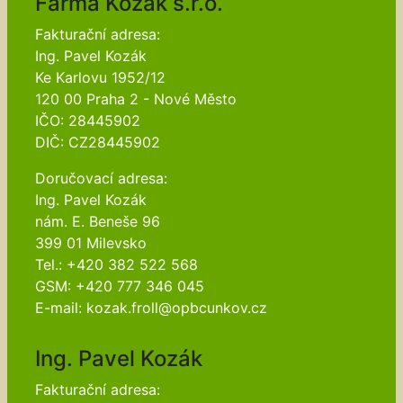
Farma Kozák s.r.o.
Fakturační adresa:
Ing. Pavel Kozák
Ke Karlovu 1952/12
120 00 Praha 2 - Nové Město
IČO: 28445902
DIČ: CZ28445902
Doručovací adresa:
Ing. Pavel Kozák
nám. E. Beneše 96
399 01 Milevsko
Tel.: +420 382 522 568
GSM: +420 777 346 045
E-mail: kozak.froll@opbcunkov.cz
Ing. Pavel Kozák
Fakturační adresa: