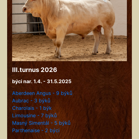
III.turnus 2026
býci nar. 1.4. - 31.5.2025
Aberdeen Angus - 9 býků
Aubrac - 3 býků
Charolais - 1 býk
Limousine - 7 býků
Masný Simentál - 5 býků
Parthenaise - 2 býci