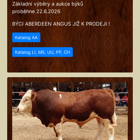
Základní výběry a aukce býků
proběhne 22.6.2026
BÝCI ABERDEEN ANGUS JIŽ K PRODEJI !
Katalog AA
Katalog LI, MS, UU, PP, CH