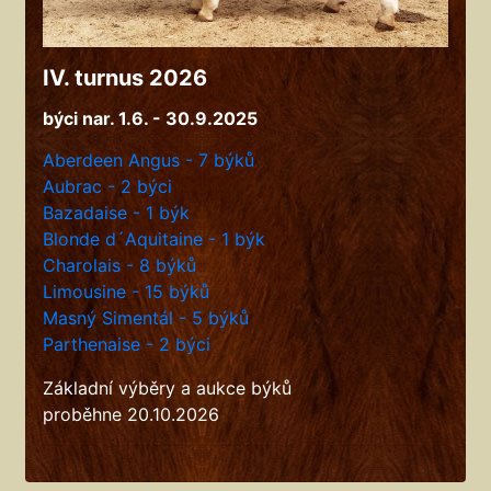
IV. turnus 2026
býci nar. 1.6. - 30.9.2025
Aberdeen Angus - 7 býků
Aubrac - 2 býci
Bazadaise - 1 býk
Blonde d´Aquitaine - 1 býk
Charolais - 8 býků
Limousine - 15 býků
Masný Simentál - 5 býků
Parthenaise - 2 býci
Základní výběry a aukce býků
proběhne 20.10.2026