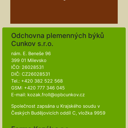
Odchovna plemenných býků
Cunkov s.r.o.
nám. E. Beneše 96
399 01 Milevsko
IČO: 26028531
DIČ: CZ26028531
Tel.: +420 382 522 568
GSM: +420 777 346 045
E-mail: kozak.froll@opbcunkov.cz
Společnost zapsána u Krajského soudu v
Českých Budějovicích oddíl C, vložka 9959