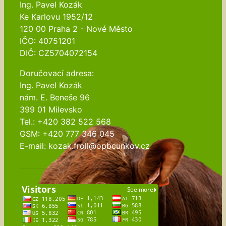
Ing. Pavel Kozák
Ke Karlovu 1952/12
120 00 Praha 2 - Nové Město
IČO: 40751201
DIČ: CZ5704072154
Doručovací adresa:
Ing. Pavel Kozák
nám. E. Beneše 96
399 01 Milevsko
Tel.: +420 382 522 568
GSM: +420 777 346 045
E-mail: kozak.froll@opbcunkov.cz