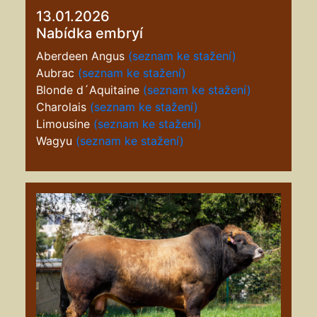
13.01.2026
Nabídka embryí
Aberdeen Angus
(seznam ke stažení)
Aubrac
(seznam ke stažení)
Blonde d´Aquitaine
(seznam ke stažení)
Charolais
(seznam ke stažení)
Limousine
(seznam ke stažení)
Wagyu
(seznam ke stažení)