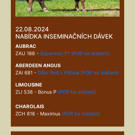
22.08.2024
NABÍDKA INSEMINAČNÍCH DÁVEK
AUBRAC
ZAU 188 -
Superman P*
(POP ke stažení)
ABERDEEN ANGUS
ZAI 681 -
Dělo Red z Pěčína
(POP ke stažení)
LIMOUSINE
ZLI 538 - Bonus P
(
POP ke stažení)
CHAROLAIS
ZCH 818 - Maximus
(POP ke stažení)