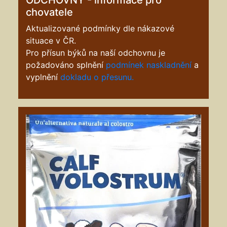
chovatele
Aktualizované podmínky dle nákazové
situace v ČR.
Pro přísun býků na naší odchovnu je
požadováno splnění
p
odmínek naskladnění
a
vyplnění
dokladu o přesunu.