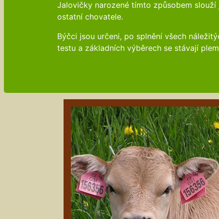
Jalovičky narozené tímto způsobem slouží j
ostatní chovatele.
Býčci jsou určeni, po splnění všech náleži
testu a základních výběrech se stávají pleme