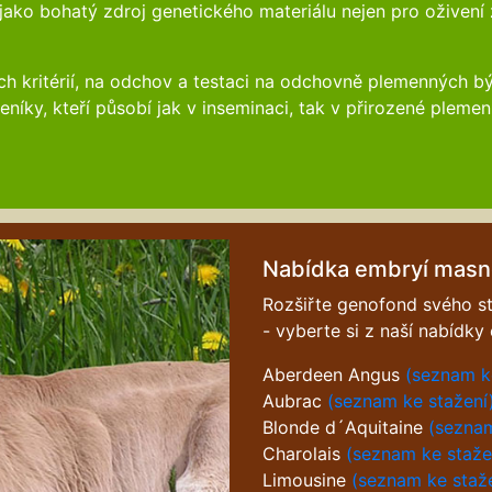
ako bohatý zdroj genetického materiálu nejen pro oživení 
tých kritérií, na odchov a testaci na odchovně plemenných
níky, kteří působí jak v inseminaci, tak v přirozené plemen
Nabídka embryí masn
Rozšiřte genofond svého s
- vyberte si z naší nabídky
Aberdeen Angus
(seznam k
Aubrac
(seznam ke stažení
Blonde d´Aquitaine
(seznam
Charolais
(seznam ke staže
Limousine
(seznam ke staž