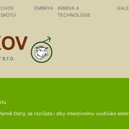
CHOV
EMBRYA
KRMIVA A
GALE
SKOTU
TECHNOLOGIE
otu
armě Ostrý, se rozrůstá i díky intenzivnímu využívání emb