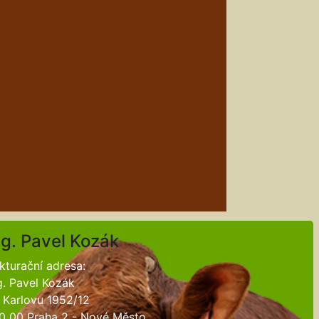
ng. Pavel Kozák
kturační adresa:
g. Pavel Kozák
 Karlovu 1952/12
0 00 Praha 2 - Nové Město