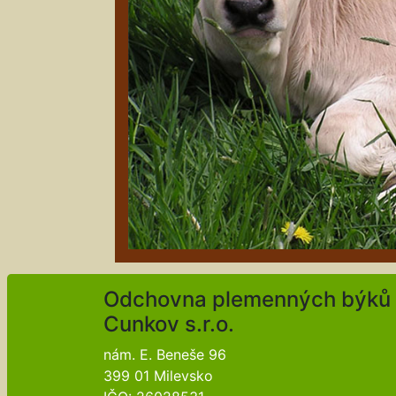
Odchovna plemenných býků
Cunkov s.r.o.
nám. E. Beneše 96
399 01 Milevsko