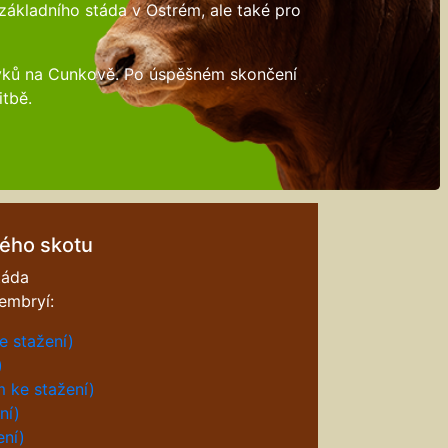
základního stáda v Ostrém, ale také pro
 býků na Cunkově. Po úspěšném skončení
itbě.
ého skotu
táda
 embryí:
e stažení)
)
 ke stažení)
ní)
ení)