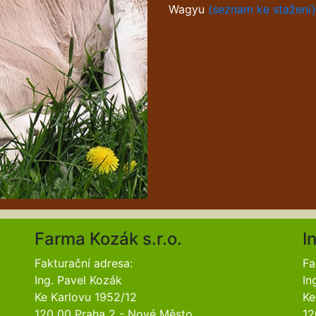
Wagyu
(seznam ke stažení)
Farma Kozák s.r.o.
I
Fakturační adresa:
Fa
Ing. Pavel Kozák
In
Ke Karlovu 1952/12
Ke
120 00 Praha 2 - Nové Město
12