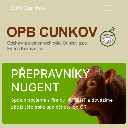
OPB Cunkov
PŘEPRAVNÍKY
NUGENT
Spolupracujeme s firmou NUGENT a dovážíme
zboží této irské společnosti do ČR