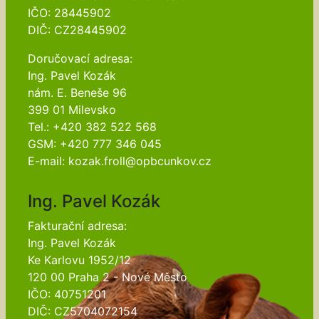
IČO: 28445902
DIČ: CZ28445902
Doručovací adresa:
Ing. Pavel Kozák
nám. E. Beneše 96
399 01 Milevsko
Tel.: +420 382 522 568
GSM: +420 777 346 045
E-mail: kozak.froll@opbcunkov.cz
Ing. Pavel Kozák
Fakturační adresa:
Ing. Pavel Kozák
Ke Karlovu 1952/12
120 00 Praha 2 - Nové Město
IČO: 40751201
DIČ: CZ5704072154