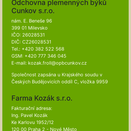
Odchovna plemenných býků
Cunkov s.r.o.
nám. E. Beneše 96
399 01 Milevsko
IČO: 26028531
DIČ: CZ26028531
Tel.: +420 382 522 568
GSM: +420 777 346 045
E-mail: kozak.froll@opbcunkov.cz
Společnost zapsána u Krajského soudu v
Českých Budějovicích oddíl C, vložka 9959
Farma Kozák s.r.o.
Fakturační adresa:
Ing. Pavel Kozák
Ke Karlovu 1952/12
120 00 Praha 2 - Nové Město