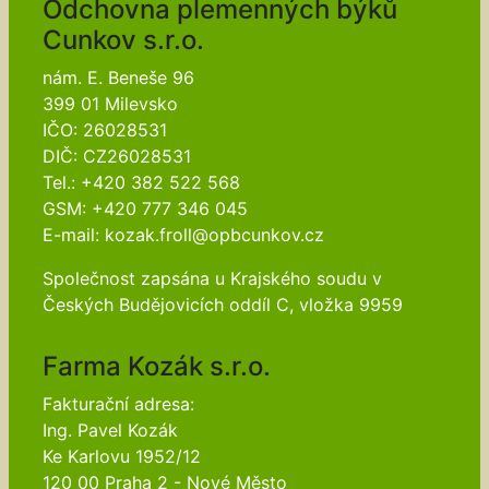
Odchovna plemenných býků
Cunkov s.r.o.
nám. E. Beneše 96
399 01 Milevsko
IČO: 26028531
DIČ: CZ26028531
Tel.: +420 382 522 568
GSM: +420 777 346 045
E-mail: kozak.froll@opbcunkov.cz
Společnost zapsána u Krajského soudu v
Českých Budějovicích oddíl C, vložka 9959
Farma Kozák s.r.o.
Fakturační adresa:
Ing. Pavel Kozák
Ke Karlovu 1952/12
120 00 Praha 2 - Nové Město