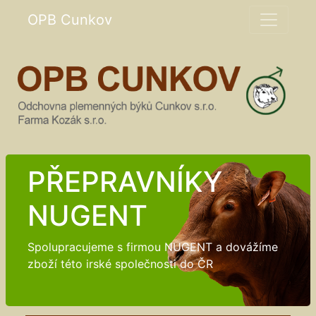
OPB Cunkov
PŘEPRAVNÍKY
NUGENT
Spolupracujeme s firmou NUGENT a dovážíme
zboží této irské společnosti do ČR