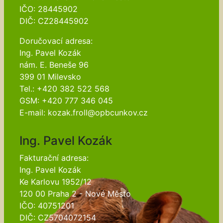
IČO: 28445902
DIČ: CZ28445902
Doručovací adresa:
Ing. Pavel Kozák
nám. E. Beneše 96
399 01 Milevsko
Tel.: +420 382 522 568
GSM: +420 777 346 045
E-mail: kozak.froll@opbcunkov.cz
Ing. Pavel Kozák
Fakturační adresa:
Ing. Pavel Kozák
Ke Karlovu 1952/12
120 00 Praha 2 - Nové Město
IČO: 40751201
DIČ: CZ5704072154